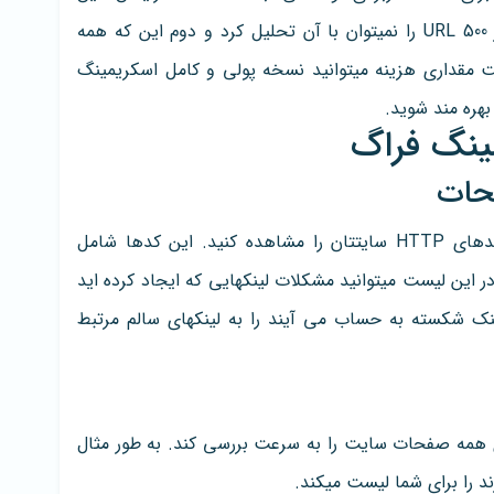
برنامه محدودیتهایی دارد. اول این که بیش از 500 URL را نمیتوان با آن تحلیل کرد و دوم این که همه
اخت مقداری هزینه میتوانید نسخه پولی و کامل اسکریمینگ
بهره مند شوید.
مینگ فراگ
حات
در قسمت Response Codes میتوانید همه کدهای HTTP سایتتان را مشاهده کنید. این کدها شامل
، 302، 404، 500 و 503 میشود. در این لیست میتوانید مشکلات لینکهایی که ایجاد کرده اید
ید. به طور مثال لینکهای 404 که لینک شکسته به حساب می آیند را به لینکهای سالم مرتبط
ی همه صفحات سایت را به سرعت بررسی کند. به طور مثال