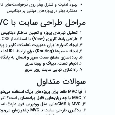
بهبود امنیت و کنترل بهتر روی درخواست‌های کار
عملکرد بهتر در پروژه‌های مبتنی بر دیتابیس
مراحل طراحی سایت با MVC
تحلیل نیازهای پروژه و تعیین ساختار دیتابیس (Model
طراحی رابط کاربری (View)
با استفاده از HTML، CSS و JavaScript
ایجاد کنترلرها برای مدیریت تعاملات کاربر و پردازش در
ایجاد مسیرها (Routing) برای ارتباط URLها با کنترلرها
پیاده‌سازی منطق سمت سرور و اتصال به پایگاه 
انجام تست، دیباگ و بهینه‌سازی
راه‌اندازی نهایی سایت روی سرور
سوالات متداول
1. آیا MVC فقط برای پروژه‌های بزرگ استفاده می‌شود؟
2. MVC با چه زبان‌هایی قابل پیاده‌سازی است؟
تقریباً با تمام 
3. MVC با CMSهایی مثل وردپرس فرق دارد؟
بله، MVC معماری برنامه‌نویسی است در حالی که CMSها بیشتر برای کاربران غیر فنی طراحی شده
4. یادگیری طراحی سایت با MVC چقدر زمان می‌برد؟