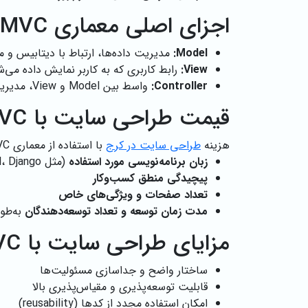
اجزای اصلی معماری MVC
Model:
مدیریت داده‌ها، ارتباط با دیتابیس و 
View:
رابط کاربری که به کاربر نمایش داده می‌ش
Controller:
واسط بین Model و View، مدیریت درخواست‌ها و واکنش به ورودی کاربر.
قیمت طراحی سایت با MVC
هزینه
طراحی سایت در کرج
با استفاده از معماری MVC به فاکتورهایی مانند موارد زیر بستگی دارد:
زبان برنامه‌نویسی مورد استفاده
(مثل ASP.NET MVC، Laravel، Django)
پیچیدگی منطق کسب‌وکار
تعداد صفحات و ویژگی‌های خاص
مدت زمان توسعه و تعداد توسعه‌دهندگان
به‌طور میانگین
مزایای طراحی سایت با MVC
ساختار واضح و جداسازی مسئولیت‌ها
قابلیت توسعه‌پذیری و مقیاس‌پذیری بالا
امکان استفاده مجدد از کدها (reusability)